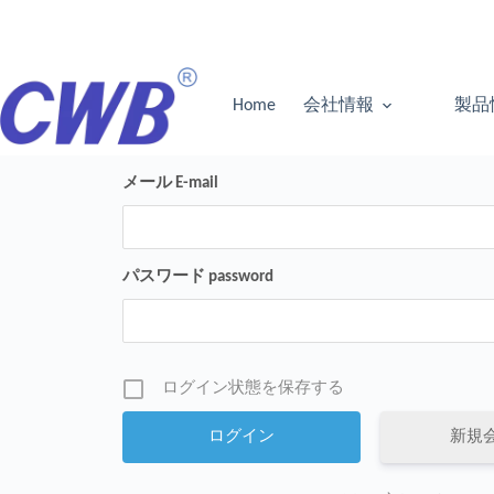
コ
ン
テ
ン
ツ
Home
会社情報
製品
へ
ス
キ
メール E-mail
ッ
プ
パスワード password
ログイン状態を保存する
新規