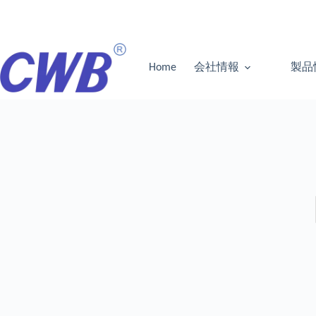
コ
ン
テ
ン
ツ
Home
会社情報
製品
へ
ス
キ
ッ
プ