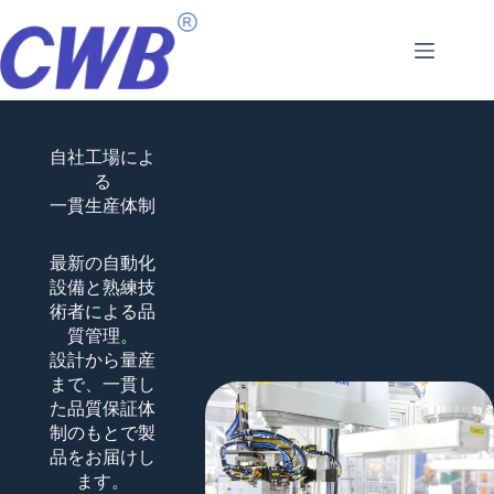
コ
ン
テ
ン
ツ
へ
ス
自社工場によ
キ
る
ッ
一貫生産体制
プ
最新の自動化
設備と熟練技
術者による品
質管理。
設計から量産
まで、一貫し
た品質保証体
制のもとで製
品をお届けし
ます。