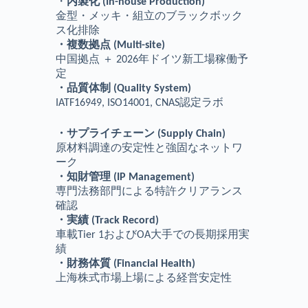
・
内製化 (In-house Production)
金型・メッキ・組立のブラックボック
ス化排除
・複数拠点 (Multi-site)
中国拠点 ＋ 2026年ドイツ新工場稼働予
定
・品質体制 (Quality System)
IATF16949, ISO14001, CNAS認定ラボ
・サプライチェーン (Supply Chain)
原材料調達の安定性と強固なネットワ
ーク
・知財管理 (IP Management)
専門法務部門による特許クリアランス
確認
・実績 (Track Record)
車載Tier 1およびOA大手での長期採用実
績
・財務体質 (Financial Health)
上海株式市場上場による経営安定性