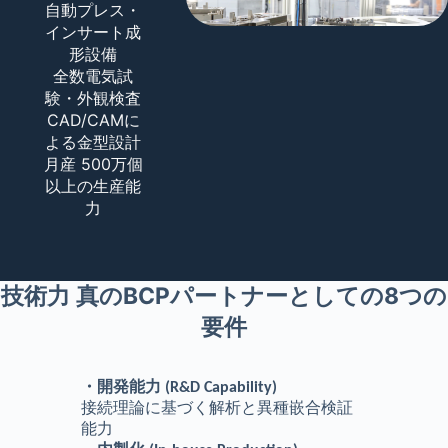
自動プレス・
インサート成
形設備
全数電気試
験・外観検査
CAD/CAMに
よる金型設計
月産 500万個
以上の生産能
力
技術力
真のBCPパートナーとしての8つの
要件
・開発能力 (R&D Capability)
接続理論に基づく解析と異種嵌合検証
能力